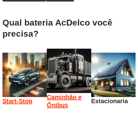
Qual bateria AcDelco você
precisa?
Caminhão e
Start-Stop
Estacionaria
Ônibus