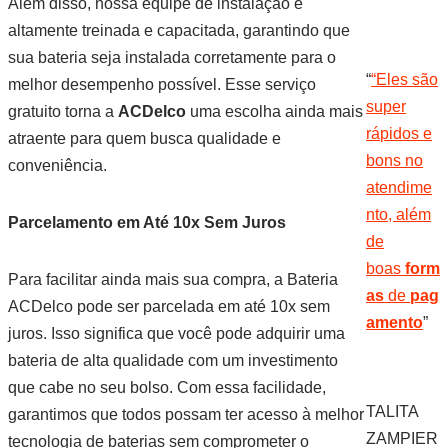
Além disso, nossa equipe de instalação é
altamente treinada e capacitada, garantindo que
sua bateria seja instalada corretamente para o
“
“Eles são
melhor desempenho possível. Esse serviço
super
gratuito torna a
ACDelco
uma escolha ainda mais
rápidos e
atraente para quem busca qualidade e
bons no
conveniência.
atendime
nto, além
Parcelamento em Até 10x Sem Juros
de
boas
form
Para facilitar ainda mais sua compra, a Bateria
as
de
pag
ACDelco pode ser parcelada em até 10x sem
amento
”
juros. Isso significa que você pode adquirir uma
bateria de alta qualidade com um investimento
que cabe no seu bolso. Com essa facilidade,
TALITA
garantimos que todos possam ter acesso à melhor
ZAMPIER
tecnologia de baterias sem comprometer o